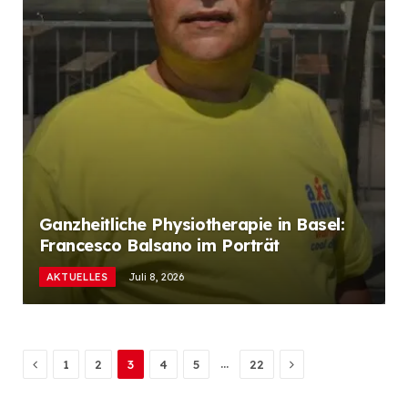
Ganzheitliche Physiotherapie in Basel:
Francesco Balsano im Porträt
AKTUELLES
Juli 8, 2026
Previous
Next
…
1
2
3
4
5
22