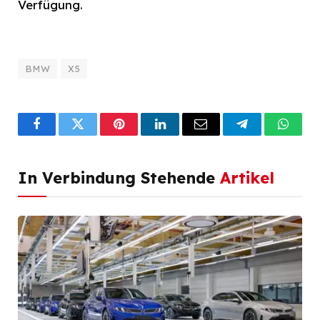
Verfügung.
BMW
X5
Facebook
Twitter
Pinterest
LinkedIn
Email
Telegram
What
In Verbindung Stehende
Artikel