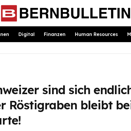
hnen
Digital
Finanzen
Human Resources
M
eizer sind sich endlic
r Röstigraben bleibt be
rte!