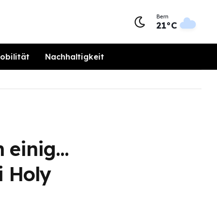
Bern
21°C
obilität
Nachhaltigkeit
h einig…
i Holy