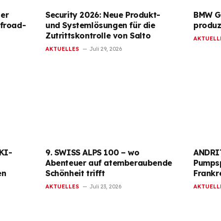
der
Security 2026: Neue Produkt-
BMW G
ffroad-
und Systemlösungen für die
produz
Zutrittskontrolle von Salto
AKTUELL
AKTUELLES
Juli 29, 2026
KI-
9. SWISS ALPS 100 – wo
ANDRIT
Abenteuer auf atemberaubende
Pumpsp
en
Schönheit trifft
Frankr
AKTUELLES
Juli 23, 2026
AKTUELL