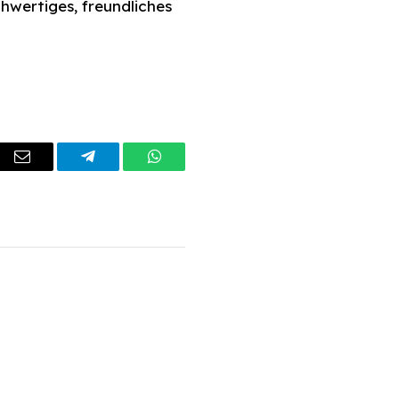
hwertiges, freundliches
dIn
Email
Telegram
WhatsApp