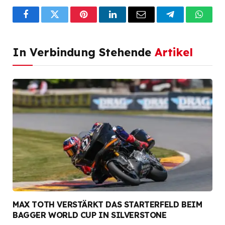
Facebook
Twitter
Pinterest
LinkedIn
Email
Telegram
What
In Verbindung Stehende
Artikel
MAX TOTH VERSTÄRKT DAS STARTERFELD BEIM
BAGGER WORLD CUP IN SILVERSTONE