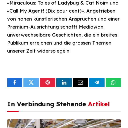
«Miraculous: Tales of Ladybug & Cat Noir» und
«Call My Agent! (Dix pour cent)». Angetrieben
von hohen künstlerischen Ansprüchen und einer
Premium-Ausrichtung schafft Mediawan
unverwechselbare Geschichten, die ein breites
Publikum erreichen und die grossen Themen
unserer Zeit widerspiegeln.
Facebook
Twitter
Pinterest
LinkedIn
Email
Telegram
What
In Verbindung Stehende
Artikel