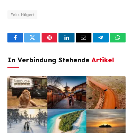
Felix Hilgert
Facebook
Twitter
Pinterest
LinkedIn
Email
Telegram
What
In Verbindung Stehende
Artikel