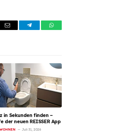
dIn
Email
Telegram
WhatsApp
z in Sekunden finden –
lfe der neuen REISSER App
 WOHNEN
Juli 31, 2026