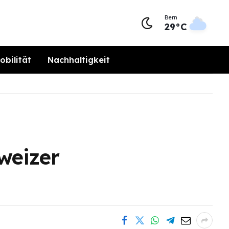
Bern
29°C
obilität
Nachhaltigkeit
weizer