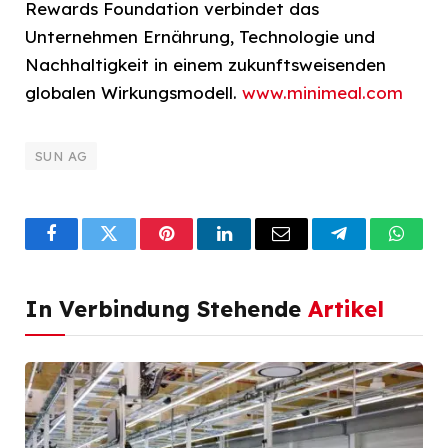
Rewards Foundation verbindet das
Unternehmen Ernährung, Technologie und
Nachhaltigkeit in einem zukunftsweisenden
globalen Wirkungsmodell.
www.minimeal.com
SUN AG
Facebook
Twitter
Pinterest
LinkedIn
Email
Telegram
What
In Verbindung Stehende
Artikel