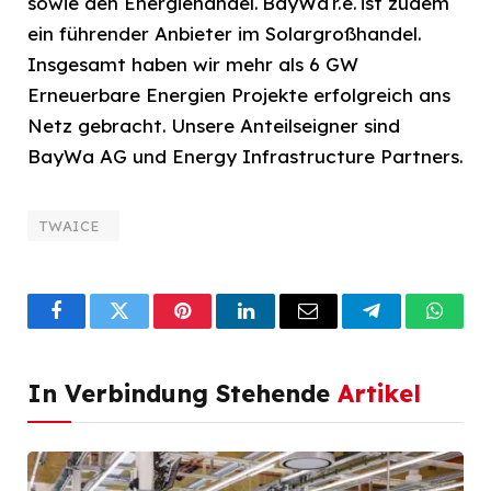
sowie den Energiehandel. BayWa r.e. ist zudem
ein führender Anbieter im Solargroßhandel.
Insgesamt haben wir mehr als 6 GW
Erneuerbare Energien Projekte erfolgreich ans
Netz gebracht. Unsere Anteilseigner sind
BayWa AG und Energy Infrastructure Partners.
TWAICE
Facebook
Twitter
Pinterest
LinkedIn
Email
Telegram
What
In Verbindung Stehende
Artikel