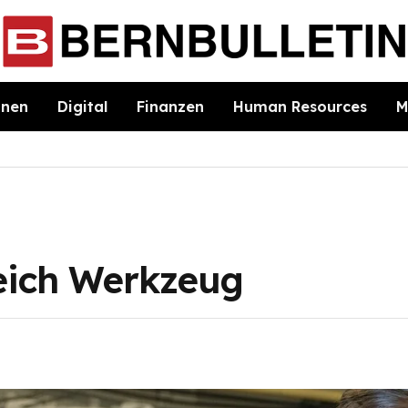
hnen
Digital
Finanzen
Human Resources
M
leich Werkzeug