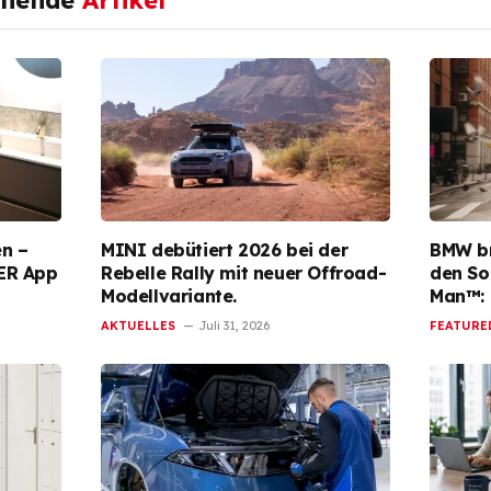
ehende
Artikel
en –
MINI debütiert 2026 bei der
BMW br
SER App
Rebelle Rally mit neuer Offroad-
den So
Modellvariante.
Man™: 
AKTUELLES
Juli 31, 2026
FEATURE