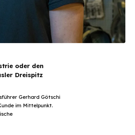
trie oder den
ler Dreispitz
tsführer Gerhard Götschi
Kunde im Mittelpunkt.
ische