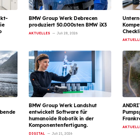
kt-
BMW Group Werk Debrecen
Untern
ie
produziert 50.000sten BMW iX3
Kompet
o
Checkl
AKTUELLES
Juli 28, 2026
AKTUELL
BMW Group Werk Landshut
ANDRIT
ubende
entwickelt Software für
Pumpsp
humanoide Robotik in der
Frankr
Komponentenfertigung.
AKTUELL
DIGITAL
Juli 21, 2026