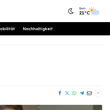
Bern
21°C
obilität
Nachhaltigkeit